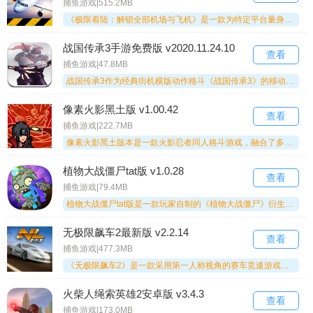
捕鱼游戏|515.2MB
《极限着陆：解锁全部机场与飞机》是一款为特定平台量身打造的硬核飞行模拟游戏，其核心体验在于高度还原真实航空操作。游戏基于专业级移动端引擎开发，细致呈现全球20座高清机场、数十款真实比例飞机模型，以及媲美实体驾驶舱的交互界面——主飞行显示器、导航显示器、气象雷达、ILS仪表着陆系统等设备一应俱全。玩家将遭遇强风突变、引擎故障、微爆流突袭等高拟真突发状况，通过完成36项主线任务与216项挑战来锤炼飞行技艺，逐步实现从新手飞行员到特级机长的成长进阶。
战国传承3手游免费版 v2020.11.24.10
查看
捕鱼游戏|47.8MB
战国传承3作为经典街机横版动作格斗《战国传承3》的移动端移植之作，精准还原了PC端的硬核打击感与丝滑连招系统，提供触控精准操作和虚拟摇杆两种模式，能适配各类主流设备。游戏完整保留了原作的所有角色、剧情、关卡及招式体系，并且针对移动平台优化了UI布局、技能释放逻辑与战斗节奏，让玩家无论何时何地都能沉浸在热血澎湃的战国格斗世界中。
像素火影黑土版 v1.00.42
查看
捕鱼游戏|222.7MB
像素火影黑土版本是一款火影忍者同人格斗游戏，融合了多种玩法元素，故事剧情高度还原原著。玩家将操控天才忍者展开一场场激烈的格斗对战，玩法十分刺激，欢迎大家体验。
植物大战僵尸tat版 v1.0.28
查看
捕鱼游戏|79.4MB
植物大战僵尸tat版是一款玩家自制的《植物大战僵尸》衍生版本，游戏中僵尸可进行不同程度的强化，玩家将在此开启全新的冒险之旅。游戏加入了众多原创音乐与关卡，让玩家能体验到充满刺激的模式对决。策略布局与阵容搭配设计新颖，多样的玩法带来丰富的刺激体验，还有大量内容等待玩家探索。游戏中所有功能均可正常使用，各类僵尸登场，玩家可体验紧张刺激的对决玩法，应对不同的挑战。
无极限飙车2最新版 v2.2.14
查看
捕鱼游戏|477.3MB
《无极限飙车2》是一款采用第一人称视角的赛车竞速游戏，凭借高清写实的画面呈现，为玩家营造出极具沉浸感的竞速氛围。游戏内提供丰富多样的跑车选择，每款赛车都具备独特的驾驶手感，玩家需通过精准操作完成一系列竞速任务，打造专属的个性化赛车。此外，游戏支持多人竞速模式，玩家可与其他对手同场竞技，尽情体验紧张刺激的速度对决。
火柴人绳索英雄2安卓版 v3.4.3
查看
捕鱼游戏|173.0MB