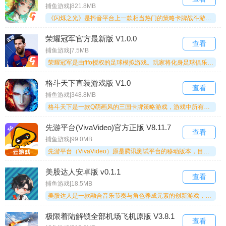
捕鱼游戏|821.8MB
《闪烁之光》是抖音平台上一款相当热门的策略卡牌战斗游戏。作为一款创新的挂机战斗游戏，它省却了复杂的操作流程，玩法简单易上手，还包含着丰富刺激的副本任务。精彩的PVP竞技玩法能为玩家带来沉浸式的体验。赶紧行动起来，和你喜爱的朋友们一起畅快游玩吧。
荣耀冠军官方最新版 V1.0.0
查看
捕鱼游戏|7.5MB
荣耀冠军是由fifo授权的足球模拟游戏。玩家将化身足球俱乐部老板，目标是提升俱乐部的整体实力——为此你需要招募实力强劲的球员，建设更多的俱乐部场地设施，让俱乐部的身价持续增长。你热爱足球吗？这里一定有你感兴趣的内容。
格斗天下直装游戏版 V1.0
查看
捕鱼游戏|348.8MB
格斗天下是一款Q萌画风的三国卡牌策略游戏，游戏中所有人物都以Q版的形式呈现，玩家在游戏里能够收集到各类名将的卡牌，通过不同技能的搭配进行策略性的放置。经典的卡牌组合搭配轻松的挂机玩法，让你沉浸在一个真实的三国世界之中，感兴趣的玩家快来体验吧，相信你绝对不会感到失望。
先游平台(VivaVideo)官方正版 V8.11.7
查看
捕鱼游戏|99.0MB
先游平台（VivaVideo）原是腾讯测试平台的移动版本，目前已更名为腾讯先锋。这里汇聚了丰富的资料，还有众多大神共同交流探讨。用户不仅能向大神请教问题，还能和其他玩家分享游戏经验。任何与之相关的内容都能在这里找到。你还在犹豫什么？快来这里体验吧！
美股达人安卓版 v0.1.1
查看
捕鱼游戏|18.5MB
美股达人是一款融合音乐节奏与角色养成元素的创新游戏，采用精致的日系二次元美术风格，收录了海量授权曲目。玩家需要在动感的节拍中，精准地对下落的音符进行点击、滑动或长按操作，通过完成连击和判定，逐步解锁剧情、角色以及全新的玩法。这款游戏节奏感十足、操作流畅且内容丰富，是音乐爱好者不容错过的选择！
极限着陆解锁全部机场飞机原版 V3.8.1
查看