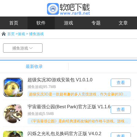
首页
软件
游戏
专题
文章
首页
>
游戏
>
捕鱼游戏
捕鱼游戏
最新收录
超级实况3D游戏安装包 V1.0.1.0
查看
捕鱼游戏|95.7MB
超级实况3D是一款超有趣的多人竞技游戏，作为全新的3D作品，它能让足球迷体验到沉浸式的深度沉浸感。比如，你可以收集并操控那些只能在电视上看到的超级球星，然后带他们征战世界赛场；每个重要赛季，还会有更多魅力十足的足球宝贝为你加油助威，真的特别好玩，感兴趣的朋友们快来试试吧！
宇宙最强公园(Best Park)官方正版 V1.1.6
查看
捕鱼游戏|5.5MB
《宇宙最强公园》是由经典漫画改编的动作格斗游戏。游戏设有4个世界、20多个关卡，还支持丰富的升级系统，玩家能领略到浓郁的美式漫画风格。感兴趣的玩家不妨来体验一番！
闪烁之光礼包兑换码官方正版 V4.0.2
查看