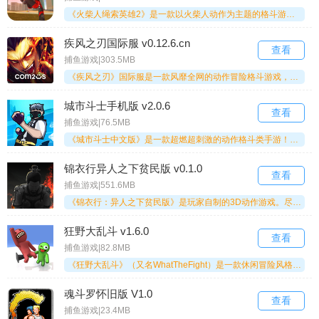
《火柴人绳索英雄2》是一款以火柴人动作为主题的格斗游戏。在游戏中，玩家可以操控众多强大的角色，体验丰富多样的趣味玩法。你可以像蜘蛛侠一样，在城市里自由穿梭、飞跃。游戏提供了各种强力武器，玩家需要与敌人展开精彩的战斗操作，每次挑战都会开启一段全新的冒险，让你感受炫酷的游戏内容。
疾风之刃国际服 v0.12.6.cn
查看
捕鱼游戏|303.5MB
《疾风之刃》国际服是一款风靡全网的动作冒险格斗游戏，由Com2uS Holdings Corporation制作发行。游戏玩法简单易上手，提供了丰富的职业角色供玩家选择，玩家可以在宏大的游戏世界中挑战各类主副本任务。每个角色都拥有独特的技能属性，玩家需要灵活操控角色应对不同关卡的挑战，体验热血激情的战斗。喜欢这类游戏的玩家一定不要错过！
城市斗士手机版 v2.0.6
查看
捕鱼游戏|76.5MB
《城市斗士中文版》是一款超燃超刺激的动作格斗类手游！游戏里的武器和服装都能自由选择，选一件你最钟爱的武器，能让战斗变得更轻松！敌人会从四面八方涌来，想顺利获胜的话，就得提升自己的操作熟练度哦！要是觉得这款游戏还不错，就赶紧来体验吧，还在犹豫什么呢？
锦衣行异人之下贫民版 v0.1.0
查看
捕鱼游戏|551.6MB
《锦衣行：异人之下贫民版》是玩家自制的3D动作游戏。尽管它只是网游爱好者的自制作品，安装包仅几百兆大小，但游戏质量相当出色：首先动作系统极为流畅，玩家能体验拼刀、连招、格挡、闪避等丰富操作，充分展现自己的格斗技巧；其次采用3D视角，可从多角度发起进攻或抵御来自不同方向的攻击。感兴趣的玩家不妨来试试！
狂野大乱斗 v1.6.0
查看
捕鱼游戏|82.8MB
《狂野大乱斗》（又名WhatTheFight）是一款休闲冒险风格的趣味闯关游戏，玩家可自由选择闯关挑战或对战两种截然不同的模式，目标是击败所有对手并赢得最终胜利。游戏提供枪支、车辆等多种道具，闯关时记得拾取并合理运用，它们会成为你克敌制胜的强力武器！操作十分简单，只需在屏幕上滑动手指就能控制角色移动和拾取道具，还能对武器道具进行升级，提升后威力会更强劲。更多精彩内容等你探索解锁，别再犹豫，快来《狂野大乱斗》开启畅玩之旅吧！
魂斗罗怀旧版 V1.0
查看
捕鱼游戏|23.4MB